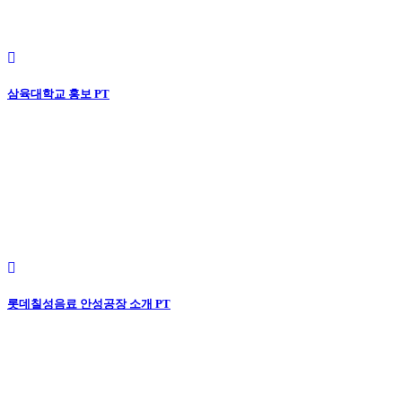
삼육대학교 홍보 PT
롯데칠성음료 안성공장 소개 PT